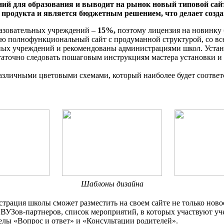
ий для образования и выводит на рынок новый типовой сай
 продукта и является бюджетным решением, что делает созда
разовательных учреждений –
15%,
поэтому лицензия на новинку
ю полнофункциональный сайт с продуманной структурой, со вс
ьных учреждений и рекомендованы администрациями школ. Устан
таточно следовать пошаговым инструкциям мастера установки и
азличными цветовыми схемами, который наиболее будет соответс
Шаблоны дизайна
трация школы сможет разместить на своем сайте не только нов
к ВУЗов-партнеров, список мероприятий, в которых участвуют 
лы «Вопрос и ответ» и «Консультации родителей».