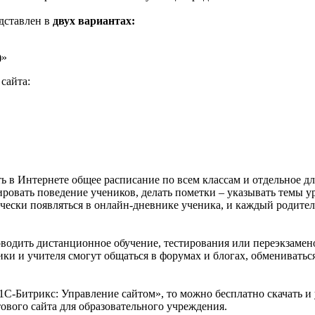
едставлен в
двух вариантах:
)»
сайта:
ь в Интернете общее расписание по всем классам и отдельное 
ровать поведение учеников, делать пометки – указывать темы у
чески появляться в онлайн-дневнике ученика, и каждый родитель
одить дистанционное обучение, тестирования или переэкзамено
ки и учителя смогут общаться в форумах и блогах, обмениваться
«1С-Битрикс: Управление сайтом», то можно бесплатно скачать 
тового сайта для образовательного учреждения.