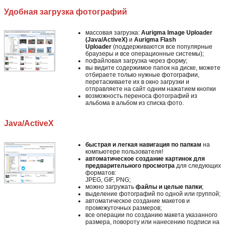
Удобная загрузка фотографий
массовая загрузка:
Aurigma Image Uploader
(Java/ActiveX)
и
Aurigma Flash
Uploader
(поддерживаются все популярные
браузеры и все операционные системы);
пофайловая загрузка через форму;
вы видите содержимое папок на диске, можете
отбираете только нужные фотографии,
перетаскиваете их в окно загрузки и
отправляете на сайт одним нажатием кнопки
возможность переноса фотографий из
альбома в альбом из списка фото.
Java/ActiveX
быстрая и легкая навигация по папкам
на
компьютере пользователя!
автоматическое создание картинок для
предварительного просмотра
для следующих
форматов:
JPEG, GIF, PNG;
можно загружать
файлы и целые папки
;
выделение фотографий по одной или группой;
автоматическое создание макетов и
промежуточных размеров;
все операции по созданию макета указанного
размера, повороту или нанесению подписи на