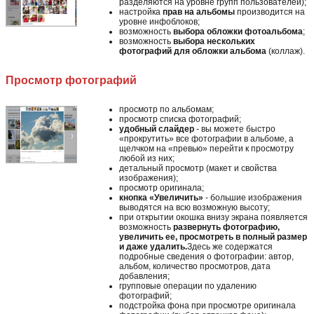
разделяются на уровне групп пользователей);
настройка
прав на альбомы
производится на
уровне инфоблоков;
возможность
выбора обложки фотоальбома
;
возможность
выбора нескольких
фотографий для обложки альбома
(коллаж).
Просмотр фотографий
просмотр по альбомам;
просмотр списка фотографий;
удобный слайдер
- вы можете быстро
«прокрутить» все фотографии в альбоме, а
щелчком на «превью» перейти к просмотру
любой из них;
детальный просмотр (макет и свойства
изображения);
просмотр оригинала;
кнопка «Увеличить»
- большие изображения
выводятся на всю возможную высоту;
при открытии окошка внизу экрана появляется
возможность
развернуть фотографию,
увеличить ее, просмотреть в полный размер
и даже удалить.
Здесь же содержатся
подробные сведения о фотографии: автор,
альбом, количество просмотров, дата
добавления;
групповые операции по удалению
фотографий;
подстройка фона при просмотре оригинала