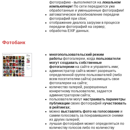
фотографию - выполняются на
локальном
компьютере
! По сети передаются уже
обработанные и уменьшенные фотографии!
автоматическое возобновление передачи
фотографий при сбое;
отображение диалога загрузки в процессе
передачи фотографий на сервер;
обработка EXIF данных.
Фотобанк
многопользовательский режим
работы
фотогалереи, когда
пользователи
могут создавать собственные
фотогалереии
на сайте и управлять ими;
администратор сайта может разрешить
определенной группе пользователей (либо
всем посетителям сайта) размещать свои
фотогалереи на сайте;
количество галерей, разрешенных
конкретному пользователю, задается
администратором сайта;
пользователи могут
настраивать параметры
публикации
своих фотографий и
участвовать
в рейтингах
;
можно
выставлять фото на голосование
и
самим голосовать за понравившиеся снимки
из других галерей;
лучшая фотография может определяться по
количеству голосов либо по количеству