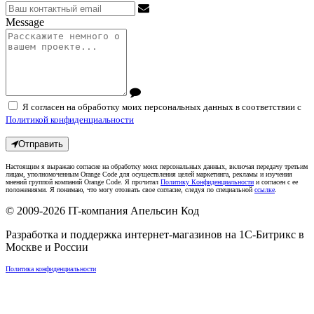
Message
Я согласен на обработку моих персональных данных в соответствии с
Политикой конфиденциальности
Отправить
Настоящим я выражаю согласие на обработку моих персональных данных, включая передачу третьим
лицам, уполномоченным Orange Code для осуществления целей маркетинга, рекламы и изучения
мнений группой компаний Orange Code. Я прочитал
Политику Конфиденциальности
и согласен с ее
положениями. Я понимаю, что могу отозвать свое согласие, следуя по специальной
ссылке
.
© 2009-2026
IT-компания Апельсин Код
Разработка и поддержка интернет-магазинов на 1С-Битрикс в
Москве
и
России
Политика конфиденциальности