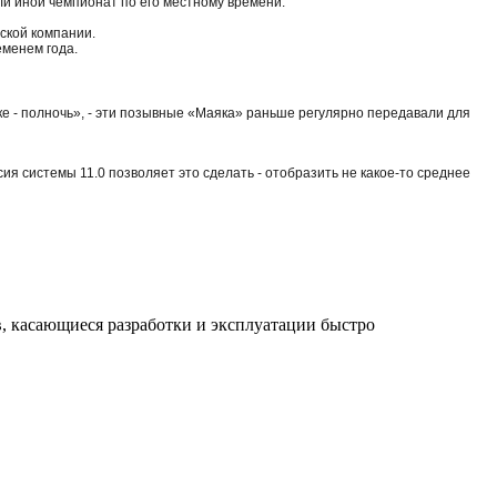
ли иной чемпионат по его местному времени.
ской компании.
еменем года.
атке - полночь», - эти позывные «Маяка» раньше регулярно передавали для
рсия системы 11.0 позволяет это сделать - отобразить не какое-то среднее
, касающиеся разработки и эксплуатации быстро