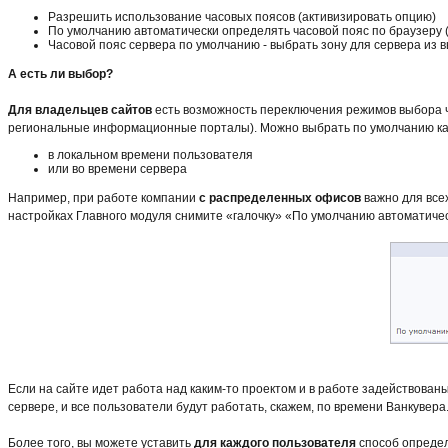
Разрешить использование часовых поясов (активизировать опцию)
По умолчанию автоматически определять часовой пояс по браузеру 
Часовой пояс сервера по умолчанию - выбрать зону для сервера из
А есть ли выбор?
Для владельцев сайтов
есть возможность переключения режимов выбора ча
региональные информационные порталы). Можно выбрать по умолчанию ка
в локальном времени пользователя
или во времени сервера
Например, при работе компании
с распределенных офисов
важно для все
настройках Главного модуля снимите «галочку» «По умолчанию автоматичес
Если на сайте идет работа над каким-то проектом и в работе задействова
сервере, и все пользователи будут работать, скажем, по времени Ванкувера
Более того, вы можете уставить
для каждого пользователя
способ определ