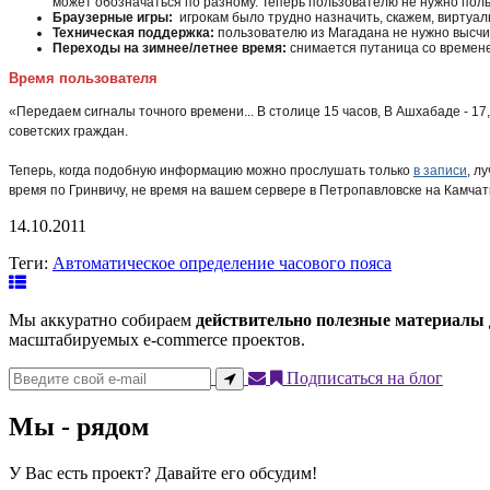
может обозначаться по разному. Теперь пользователю не нужно поль
Браузерные игры:
игрокам было трудно назначить, скажем, виртуал
Техническая поддержка:
пользователю из Магадана не нужно высчит
Переходы на зимнее/летнее время:
снимается путаница со времене
Время пользователя
«Передаем сигналы точного времени... В столице 15 часов, В Ашхабаде - 17,
советских граждан.
Теперь, когда подобную информацию можно прослушать только
в записи
, л
время по Гринвичу, не время на вашем сервере в Петропавловске на Камчатк
14.10.2011
Теги:
Автоматическое определение часового пояса
Мы аккуратно собираем
действительно полезные материалы
масштабируемых e-commerce проектов.
Подписаться на блог
Мы - рядом
У Вас есть проект? Давайте его обсудим!