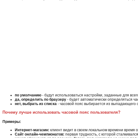
по умолчанию
- будут использоваться настройки, заданные для всег
да, определить по браузеру
- будет автоматически определяться ча
нет, выбрать из списка
- часовой пояс выбирается из выпадающего с
Почему лучше использовать часовой пояс пользователя?
Примеры:
Интернет-магазин:
клиент видит в своем локальном времени время отг
Сайт онлайн-чемпионатов:
первая трудность, с которой сталкивался