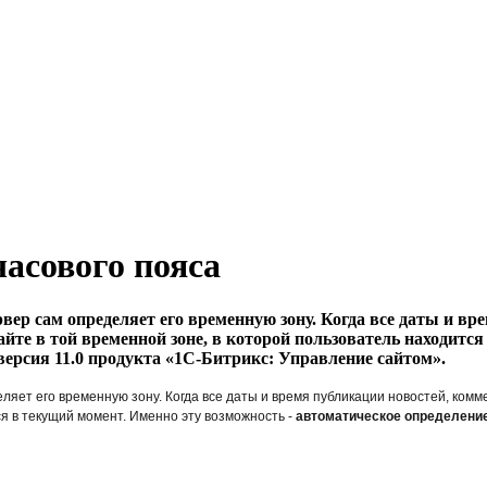
асового пояса
рвер сам определяет его временную зону. Когда все даты и в
айте в той временной зоне, в которой пользователь находитс
версия 11.0 продукта «1С-Битрикс: Управление сайтом».
еляет его временную зону. Когда все даты и время публикации новостей, комм
ся в текущий момент. Именно эту возможность -
автоматическое определение