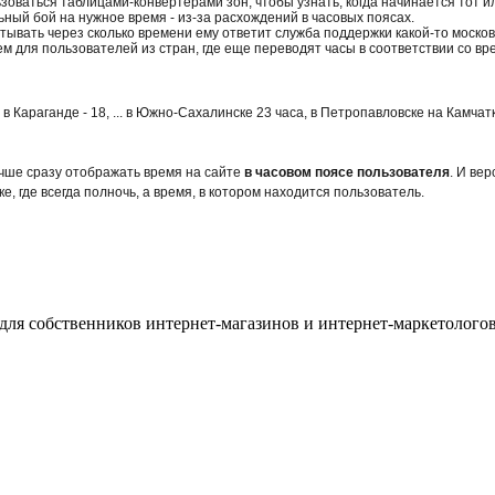
зоваться таблицами-конвертерами зон, чтобы узнать, когда начинается тот и
ьный бой на нужное время - из-за расхождений в часовых поясах.
ывать через сколько времени ему ответит служба поддержки какой-то москов
м для пользователей из стран, где еще переводят часы в соответствии со вр
 в Караганде - 18, ... в Южно-Сахалинске 23 часа, в Петропавловске на Камч
учше сразу отображать время на сайте
в часовом поясе пользователя
. И ве
е, где всегда полночь, а время, в котором находится пользователь.
для собственников интернет-магазинов и интернет-маркетологов