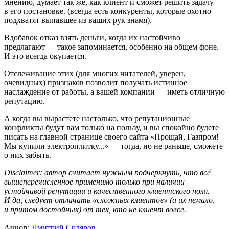
мнению, думает так же, как клиент и сможет решить задачу
в его постановке. (всегда есть конкуренты, которые охотно
подхватят выпавшее из ваших рук знамя).
Вдобавок отказ взять деньги, когда их настойчиво
предлагают — такое запоминается, особенно на общем фоне.
И это всегда окупается.
Отслеживание этих (для многих читателей, уверен,
очевидных) признаков позволит получать истинное
наслаждение от работы, а вашей компании — иметь отличную
репутацию.
А когда вы вырастете настолько, что репутационные
конфликты будут вам только на пользу, и вы спокойно будете
писать на главной странице своего сайта «Прощай, Газпром!
Мы купили электроплитку...» — тогда, но не раньше, сможете
о них забыть.
Disclaimer: автор считает нужным подчеркнуть, что всё
вышеперечисленное применимо только при наличии
устойчивой репутации и качественного клиентского поля.
И да, следует отличать «сложных клиентов» (а их немало,
и притом достойных) от тех, кто не клиент вовсе.
Автор:
Дмитрий Скляров