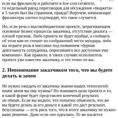
если вы фрилансер и работаете в low-cost сегменте,
то недельный раунд переговоров для обсуждения «бюджета»
в 5 тысяч был бы странным, правда? Впрочем, начинающие
фрилансеры охотно подтвердят, что такое случается.
Но, если речь о высокобюджетном проекте, затрагивающем
основные бизнес-процессы заказчика, отсутствие диалога —
плохой признак. Либо проекта не будет вообще, а сообщать
об этом вам не спешат из соображений чести мундира, либо
вы играете роль в массовке под названием «бурная
деятельность сотрудника, опросившего все доступные ему
компании». Как правило, в таких случаях исполнитель
проекта уже известен заказчику, и это точно не вы.
2. Непонимание заказчиком того, что вы будете
делать и зачем
Не нужно ожидать от заказчика знания ваших технологий:
иначе зачем вы ему нужны? Но понимать цели проекта и то,
в какой форме будет представлен конечный результат,
он обязан. Если вы видите, что попытки объяснить, что же
вы будете делать за его деньги и какой это даст результат,
безуспешны — есть риск того, что в итоге заказчику не нужно
ваше решение. Даже если оно идеально. То же касается