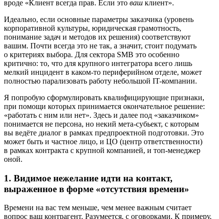
вроде «Клиент всегда прав. Если это
ваш
клиент».
Идеально, если основные параметры заказчика (уровень
корпоративной культуры, юридическая грамотность,
понимание задач и методов их решения) соответствуют
вашим. Почти всегда это не так, а значит, стоит подумать
о критериях выбора. Для сектора SMB это особенно
критично: то, что для крупного интегратора всего лишь
мелкий инцидент в каком-то периферийном отделе, может
полностью парализовать работу небольшой IT-компании.
Я попробую сформулировать квалифицирующие признаки,
при помощи которых принимается окончательное решение:
«работать с ним или нет». Здесь и далее под «заказчиком»
понимается не персона, но некий мета-субьект, с которым
вы ведёте диалог в рамках предпроектной подготовки. Это
может быть и частное лицо, и ЦО (центр ответственности)
в рамках контракта с крупной компанией, и топ-менеджер
оной.
1. Видимое нежелание идти на контакт,
выраженное в форме «отсутствия времени»
Времени на вас тем меньше, чем менее важным считает
вопрос ваш контрагент. Разумеется, с оговорками. К примеру,