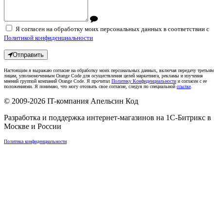
Я согласен на обработку моих персональных данных в соответствии с
Политикой конфиденциальности
Отправить
Настоящим я выражаю согласие на обработку моих персональных данных, включая передачу третьим
лицам, уполномоченным Orange Code для осуществления целей маркетинга, рекламы и изучения
мнений группой компаний Orange Code. Я прочитал
Политику Конфиденциальности
и согласен с ее
положениями. Я понимаю, что могу отозвать свое согласие, следуя по специальной
ссылке
.
© 2009-2026
IT-компания Апельсин Код
Разработка и поддержка интернет-магазинов на 1С-Битрикс в
Москве
и
России
Политика конфиденциальности