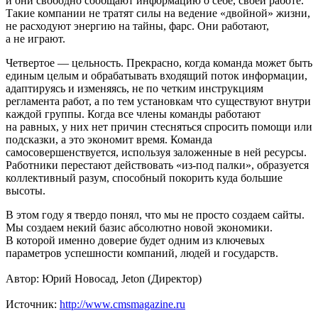
и они свободно сообщают информацию о себе, своей работе.
Такие компании не тратят силы на ведение «двойной» жизни,
не расходуют энергию на тайны, фарс. Они работают,
а не играют.
Четвертое — цельность. Прекрасно, когда команда может быть
единым целым и обрабатывать входящий поток информации,
адаптируясь и изменяясь, не по четким инструкциям
регламента работ, а по тем установкам что существуют внутри
каждой группы. Когда все члены команды работают
на равных, у них нет причин стесняться спросить помощи или
подсказки, а это экономит время. Команда
самосовершенствуется, используя заложенные в ней ресурсы.
Работники перестают действовать «из-под палки», образуется
коллективный разум, способный покорить куда большие
высоты.
В этом году я твердо понял, что мы не просто создаем сайты.
Мы создаем некий базис абсолютно новой экономики.
В которой именно доверие будет одним из ключевых
параметров успешности компаний, людей и государств.
Автор:
Юрий Новосад
,
Jeton
(Директор)
Источник:
http://www.cmsmagazine.ru