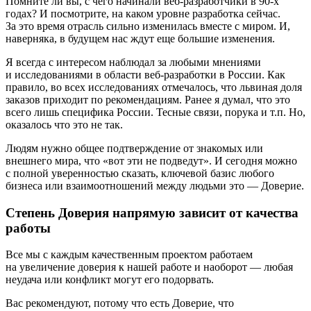
Помните ли вы, с чего начинали веб-разработчики в
90-х
годах? И посмотрите, на каком уровне разработка сейчас.
За это время отрасль сильно изменилась вместе с миром. И,
наверняка, в будущем нас ждут еще большие изменения.
Я всегда с интересом наблюдал за любыми мнениями
и исследованиями в области веб-разработки в России. Как
правило, во всех исследованиях отмечалось, что львиная доля
заказов приходит по рекомендациям. Ранее я думал, что это
всего лишь специфика России. Тесные связи, порука и т.п. Но,
оказалось что это не так.
Людям нужно общее подтверждение от знакомых или
внешнего мира, что «вот эти не подведут». И сегодня можно
с полной уверенностью сказать, ключевой базис любого
бизнеса или взаимоотношений между людьми это — Доверие.
Степень Доверия напрямую зависит от качества
работы
Все мы с каждым качественным проектом работаем
на увеличение доверия к нашей работе и наоборот — любая
неудача или конфликт могут его подорвать.
Вас рекомендуют, потому что есть Доверие, что