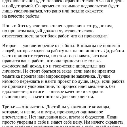
вдохновения не будет. Человек отработает свои 8 часов в день
и пойдет домой. Со временем взаимное недовольство будет
лишь увеличиваться, что рано или поздно скажется
на качестве работы.
Попытайтесь увеличить степень доверия к сотрудникам,
но при этом каждый должен чувствовать свою
ответственность за тот блок работ, что он производит.
Второе — удовлетворение от работы. Я никогда не понимал
людей, которые ходят на работу как на повинность. Да, работа
часто приносит стрессы, но стоит осознавать, что вам
нравится ваша работа, что она приносит не только
ежемесячный доход, но и творческие дивиденды для
личности. Не стоит браться за заказ, если вам не нравится
тематика проекта или мировоззрение заказчика. Лучше
немного переждать и найти проект по душе. Ведь, если работа
не приносит удовольствие, то процесс идет медленно, без
вдохновения, в итоге — низкое качество и скорость
выполнения, а значит потеря Доверия клиента.
Третье — открытость. Достойны уважения те команды,
которые, и извне, и внутри, производят одинаковое
впечатление. Нет надувания щек, штата и бюджетов. Люди
просто уверены в себе и знают себе цену. Им нечего скрывать