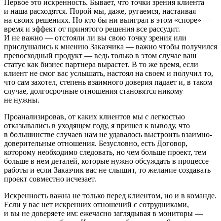
Первое это искренность. Бывает, что точки зрения клиента
и наша расходятся. Порой мы, даже, ругаемся, настаивая
на своих решениях. Но кто бы ни выиграл в этом «споре» —
время и эффект от принятого решения все рассудит.
И не важно — отстояли ли вы свою точку зрения или
прислушались к мнению Заказчика — важно чтобы получился
превосходный продукт — ведь только в этом случае ваш
статус как бизнес партнера вырастет. В то же время, если
клиент не смог вас услышать, настоял на своем и получил то,
что сам захотел, степень взаимного доверия падает и, в таком
случае, долгосрочные отношения становятся никому
не нужны.
Проанализировав, от каких клиентов мы с легкостью
отказывались в уходящем году, я пришел к выводу, что
в большинстве случаев нам не удавалось выстроить взаимно-
доверительные отношения. Безусловно, есть Договор,
которому необходимо следовать, но чем больше проект, тем
больше в нем деталей, которые нужно обсуждать в процессе
работы и если Заказчик вас не слышит, то желание создавать
проект совместно исчезает.
Искренность важна не только перед клиентом, но и в команде.
Если у вас нет искренних отношений с сотрудниками,
и вы не доверяете им: ежечасно заглядывая в мониторы —