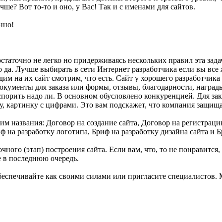
ше? Вот то-то и оно, у Вас! Так и с именами для сайтов.
нно!
статочно не легко но придерживаясь нескольких правил эта зада
 да. Лучше выбирать в сети Интернет разработчика если вы все 
одим на их сайт смотрим, что есть. Сайт у хорошего разработчик
документы для заказа или формы, отзывы, благодарности, награды
спорить надо ли. В основном обусловлено конкуренцией. Для за
, картинку с цифрами. Это вам подскажет, что компания защищае
м названия: Договор на создание сайта, Договор на регистраци
 на разработку логотипа, Бриф на разработку дизайна сайта и Б
чного (этап) построения сайта. Если вам, что, то не понравится,
е в последнюю очередь.
еспечивайте как своими силами или пригласите специалистов. М