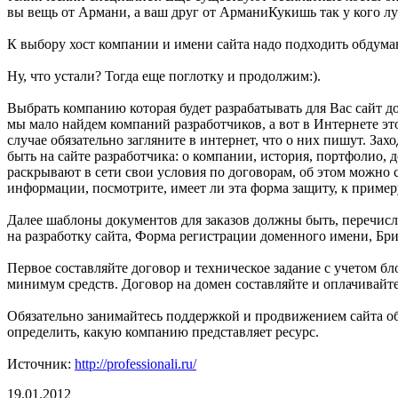
вы вещь от Армани, а ваш друг от АрманиКукишь так у кого луч
К выбору хост компании и имени сайта надо подходить обдума
Ну, что устали? Тогда еще поглотку и продолжим:).
Выбрать компанию которая будет разрабатывать для Вас сайт до
мы мало найдем компаний разработчиков, а вот в Интернете это
случае обязательно загляните в интернет, что о них пишут. Зах
быть на сайте разработчика: о компании, история, портфолио, 
раскрывают в сети свои условия по договорам, об этом можно 
информации, посмотрите, имеет ли эта форма защиту, к примеру
Далее шаблоны документов для заказов должны быть, перечисли
на разработку сайта, Форма регистрации доменного имени, Бриф
Первое составляйте договор и техническое задание с учетом бло
минимум средств. Договор на домен составляйте и оплачивайт
Обязательно занимайтесь поддержкой и продвижением сайта об
определить, какую компанию представляет ресурс.
Источник:
http://professionali.ru/
19.01.2012