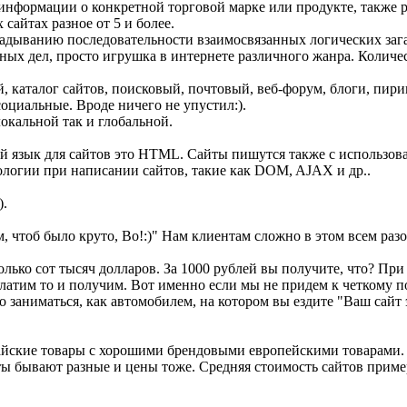
информации о конкретной торговой марке или продукте, также ре
сайтах разное от 5 и более.
згадыванию последовательности взаимосвязанных логических заг
нных дел, просто игрушка в интернете различного жанра. Количес
ий, каталог сайтов, поисковый, почтовый, веб-форум, блоги, п
социальные. Вроде ничего не упустил:).
локальной так и глобальной.
вной язык для сайтов это HTML. Сайты пишутся также с использ
нологии при написании сайтов, такие как DOM, AJAX и др..
).
, чтоб было круто, Во!:)" Нам клиентам сложно в этом всем разо
олько сот тысяч долларов. За 1000 рублей вы получите, что? Пр
аплатим то и получим. Вот именно если мы не придем к четкому 
о заниматься, как автомобилем, на котором вы ездите "Ваш сайт
тайские товары с хорошими брендовыми европейскими товарами. 
йты бывают разные и цены тоже. Средняя стоимость сайтов пример