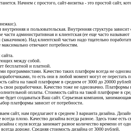
останется. Начнем с простого, сайт-визитка - это простой сайт, 
нежки:).
сти внутренняя и пользовательская. Внутренняя структура зависит
две части административная и клиентская (ее еще часто называю
ми (заказчиков). Над клиентской частью надо тщательно поработа
е максимально отвечают потребностям.
 сайта.
вующих между собой.
ет бесплатной и платной.
ми программистами. Качество таких платформ всегда не однозна
работчиками, то есть они в любой момент могут ее перестать по
ть сайта на такой платформе в среднем от 3000 до 20000 рублей
ть свои разработчики. Качество тоже не однозначно. Платформы 
олнительной оплаты. Стоимость сайта на такой платформе в сре
рме будет создаваться Ваш сайт. Серьезная компания, занимающаяс
Выбор платформы зависит от потребности.
зываем сайт, нам предлагают в среднем 3 варианта дизайна. Диз
 всегда плохо. Качество дизайна всегда разное. Здесь тоже есть
изайна с нуля всегда занимает разное количество времени от од
сегда дороже. Средняя стоимость дизайна от 3000 рублей.