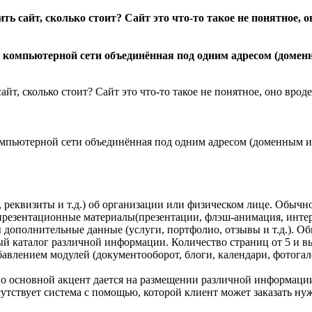
ь сайт, сколько стоит? Сайт это что-то такое не понятное, он
айт в компьютерной сети объединённая под одним адресом (дом
йт, сколько стоит? Сайт это что-то такое не понятное, оно вроде 
 в компьютерной сети объединённая под одним адресом (доменным
 реквизиты и т.д.) об организации или физическом лице. Обычно
 презентационные материалы(презентации, флэш-анимация, интера
ы дополнительные данные (услуги, портфолио, отзывы и т.д.). О
ый каталог различной информации. Количество страниц от 5 и в
бавлением модулей (документооборот, блоги, календари, фотогал
 но основной акцент дается на размещении различной информации
сутствует система с помощью, которой клиент может заказать н