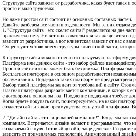
Структура сайта зависит от разработчика, какая будет такая и 
просто и мало трудоемко.
Но даже простой сайт состоит из основных составных частей.
Давайте разберем все части в отдельности. Мы за них отдаем де
1. "Структура сайта - это скелет сайта!" разделяется на две ча
практически нету. Но вот пользовательская так же делится на 
зависит от разработчика, а вот клиентская зависит от нас с ва
Существуют устоявшиеся структуры клиентской части, которы
К структуре сайта можно отнести используемую платформу для
Платформа или движок сайта - это набор файлов взаимодейст
Простой сайт-визитка может быть без движка. Платформа быва
Бесплатная платформа в основном разрабатывается независимы
обслуживании. Поддержка таких платформ не предусмотрена раз
Выбор такой платформы зависит от требований к сайту. Стоимос
Платная платформа разрабатывается компаниями, в которых ес
с договором в основном год. Продление поддержки требует доп
Когда будете покупать сайт, поинтересуйтесь, на какой платфо
создается сайт и какие преимущества есть у этой платформы. 
2. "Дизайн сайта - это лицо вашей компании!". Когда мы зака
компаниях. Встречается, дизайн делают и программисты, что не
создаваемый с нуля. Готовый дизайн, чаще дешевле. Создание д
зависить от применяемых технологий. Анимированный дизайн в