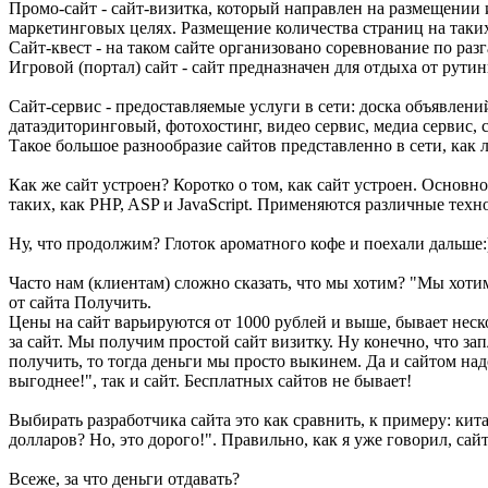
Промо-сайт - сайт-визитка, который направлен на размещении 
маркетинговых целях. Размещение количества страниц на таких 
Сайт-квест - на таком сайте организовано соревнование по ра
Игровой (портал) сайт - сайт предназначен для отдыха от рути
Сайт-сервис - предоставляемые услуги в сети: доска объявлен
датаэдиторинговый, фотохостинг, видео сервис, медиа сервис, 
Такое большое разнообразие сайтов представленно в сети, как 
Как же сайт устроен? Коротко о том, как сайт устроен. Осно
таких, как PHP, ASP и JavaScript. Применяются различные тех
Ну, что продолжим? Глоток ароматного кофе и поехали дальше:
Часто нам (клиентам) сложно сказать, что мы хотим? "Мы хотим
от сайта Получить.
Цены на сайт варьируются от 1000 рублей и выше, бывает неск
за сайт. Мы получим простой сайт визитку. Ну конечно, что з
получить, то тогда деньги мы просто выкинем. Да и сайтом над
выгоднее!", так и сайт. Бесплатных сайтов не бывает!
Выбирать разработчика сайта это как сравнить, к примеру: ки
долларов? Но, это дорого!". Правильно, как я уже говорил, са
Всеже, за что деньги отдавать?