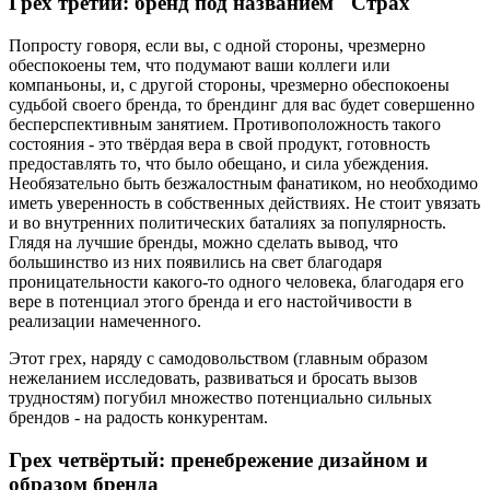
Грех третий: бренд под названием "Страх"
Попросту говоря, если вы, с одной стороны, чрезмерно
обеспокоены тем, что подумают ваши коллеги или
компаньоны, и, с другой стороны, чрезмерно обеспокоены
судьбой своего бренда, то брендинг для вас будет совершенно
бесперспективным занятием. Противоположность такого
состояния - это твёрдая вера в свой продукт, готовность
предоставлять то, что было обещано, и сила убеждения.
Необязательно быть безжалостным фанатиком, но необходимо
иметь уверенность в собственных действиях. Не стоит увязать
и во внутренних политических баталиях за популярность.
Глядя на лучшие бренды, можно сделать вывод, что
большинство из них появились на свет благодаря
проницательности какого-то одного человека, благодаря его
вере в потенциал этого бренда и его настойчивости в
реализации намеченного.
Этот грех, наряду с самодовольством (главным образом
нежеланием исследовать, развиваться и бросать вызов
трудностям) погубил множество потенциально сильных
брендов - на радость конкурентам.
Грех четвёртый: пренебрежение дизайном и
образом бренда