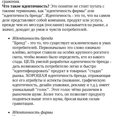
сражения.
Что такое идентичность?
Это понятие не стоит путать с
такими терминами, как "идентичность фирмы" или
"идентичность бренда". Идентичность - это то, что на самом
деле представляют собой компания, продукт или услуга,
прежде чем их месседж (послание) оказывается на рынке, а
значит, доходит до умов и чувств потребителей.
Идентичность бренда
"Бренд" - это то, что существует исключительно в умах
потребителей. Первоначально это слово означало
клеймо, которое ставили на особях крупного рогатого
скота, чтобы можно было определить, кто из какого
стада. ЦЕЛЬ умелой разработки идентичности бренда -
дать возможность потребителю легко и быстро
"идентифицировать" продукт в товарных "стадах"
рынка. ХОРОШАЯ идентичность бренда, отражающая
все его атрибуты и аспекты (название, графическую
идентичность, дизайн упаковки, рекламу и т.д.), имеет
уникальный "голос". Этот голос чётко различим в
рыночном шуме. Более того, он позволяет продукту
подняться выше этого шума, бросая вызов силам
гравитации.
Идентичность фирмы