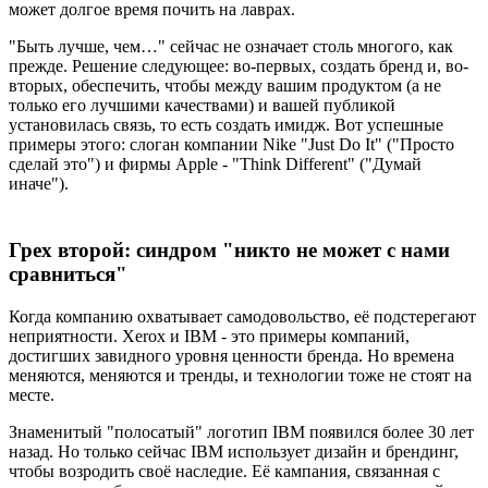
может долгое время почить на лаврах.
"Быть лучше, чем…" сейчас не означает столь многого, как
прежде. Решение следующее: во-первых, создать бренд и, во-
вторых, обеспечить, чтобы между вашим продуктом (а не
только его лучшими качествами) и вашей публикой
установилась связь, то есть создать имидж. Вот успешные
примеры этого: слоган компании Nike "Just Do It" ("Просто
сделай это") и фирмы Apple - "Think Different" ("Думай
иначе").
Грех второй: синдром "никто не может с нами
сравниться"
Когда компанию охватывает самодовольство, её подстерегают
неприятности. Xerox и IBM - это примеры компаний,
достигших завидного уровня ценности бренда. Но времена
меняются, меняются и тренды, и технологии тоже не стоят на
месте.
Знаменитый "полосатый" логотип IBM появился более 30 лет
назад. Но только сейчас IBM использует дизайн и брендинг,
чтобы возродить своё наследие. Её кампания, связанная с