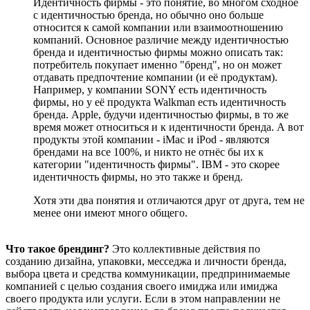
Идентичность фирмы - это понятие, во многом сходное
с идентичностью бренда, но обычно оно больше
относится к самой компании или взаимоотношению
компаний. Основное различие между идентичностью
бренда и идентичностью фирмы можно описать так:
потребитель покупает именно "бренд", но он может
отдавать предпочтение компании (и её продуктам).
Например, у компании SONY есть идентичность
фирмы, но у её продукта Walkman есть идентичность
бренда. Apple, будучи идентичностью фирмы, в то же
время может относиться и к идентичности бренда. А вот
продукты этой компании - iMac и iPod - являются
брендами на все 100%, и никто не отнёс бы их к
категории "идентичность фирмы". IBM - это скорее
идентичность фирмы, но это также и бренд.
Хотя эти два понятия и отличаются друг от друга, тем не
менее они имеют много общего.
Что такое брендинг?
Это коллективные действия по
созданию дизайна, упаковки, месседжа и личности бренда,
выбора цвета и средства коммуникации, предпринимаемые
компанией с целью создания своего имиджа или имиджа
своего продукта или услуги. Если в этом направлении не