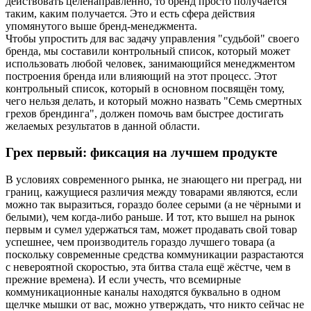
действовать целенаправленно, то бренд просто получается
таким, каким получается. Это и есть сфера действия
упомянутого выше бренд-менеджмента.
Чтобы упростить для вас задачу управления "судьбой" своего
бренда, мы составили контрольный список, который может
использовать любой человек, занимающийся менеджментом
построения бренда или влияющий на этот процесс. Этот
контрольный список, который в основном посвящён тому,
чего нельзя делать, и который можно назвать "Семь смертных
грехов брендинга", должен помочь вам быстрее достигать
желаемых результатов в данной области.
Грех первый: фиксация на лучшем продукте
В условиях современного рынка, не знающего ни преград, ни
границ, кажущиеся различия между товарами являются, если
можно так выразиться, гораздо более серыми (а не чёрными и
белыми), чем когда-либо раньше. И тот, кто вышел на рынок
первым и сумел удержаться там, может продавать свой товар
успешнее, чем производитель гораздо лучшего товара (а
поскольку современные средства коммуникации разрастаются
с невероятной скоростью, эта битва стала ещё жёстче, чем в
прежние времена). И если учесть, что всемирные
коммуникационные каналы находятся буквально в одном
щелчке мышки от вас, можно утверждать, что никто сейчас не