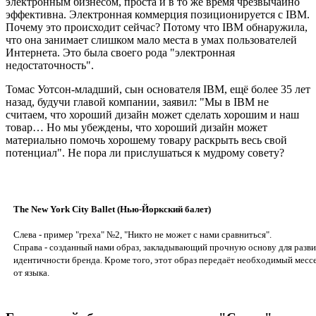
электронным бизнесом, проста и в то же время чрезвычайно
эффективна. Электронная коммерция позиционируется с IBM.
Почему это происходит сейчас? Потому что IBM обнаружила,
что она занимает слишком мало места в умах пользователей
Интернета. Это была своего рода "электронная
недостаточность".
Томас Уотсон-младший, сын основателя IBM, ещё более 35 лет
назад, будучи главой компании, заявил: "Мы в IBM не
считаем, что хороший дизайн может сделать хорошим и наш
товар… Но мы убеждены, что хороший дизайн может
материально помочь хорошему товару раскрыть весь свой
потенциал". Не пора ли прислушаться к мудрому совету?
The New York City Ballet (Нью-Йоркский балет)
Слева - пример "греха" №2, "Никто не может с нами сравниться".
Справа - созданный нами образ, закладывающий прочную основу для разви
идентичности бренда. Кроме того, этот образ передаёт необходимый месс
от языка.