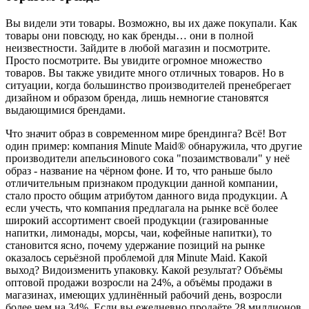
Вы видели эти товары. Возможно, вы их даже покупали. Как
товары они повсюду, но как бренды… они в полной
неизвестности. Зайдите в любой магазин и посмотрите.
Просто посмотрите. Вы увидите огромное множество
товаров. Вы также увидите много отличных товаров. Но в
ситуации, когда большинство производителей пренебрегает
дизайном и образом бренда, лишь немногие становятся
выдающимися брендами.
Что значит образ в современном мире брендинга? Всё! Вот
один пример: компания Minute Maid® обнаружила, что другие
производители апельсинового сока "позаимствовали" у неё
образ - название на чёрном фоне. И то, что раньше было
отличительным признаком продукции данной компании,
стало просто общим атрибутом данного вида продукции. А
если учесть, что компания предлагала на рынке всё более
широкий ассортимент своей продукции (газированные
напитки, лимонады, морсы, чаи, кофейные напитки), то
становится ясно, почему удержание позиций на рынке
оказалось серьёзной проблемой для Minute Maid. Какой
выход? Видоизменить упаковку. Какой результат? Объёмы
оптовой продажи возросли на 24%, а объёмы продажи в
магазинах, имеющих удлинённый рабочий день, возросли
более чем на 34%. Если вы ежедневно продаёте 28 миллионов