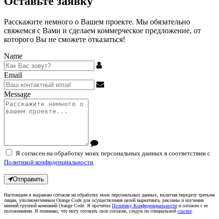
Оставьте заявку
Расскажите немного о Вашем проекте. Мы обязательно
свяжемся с Вами и сделаем коммерческое предложение, от
которого Вы не сможете отказаться!
Name
Email
Message
Я согласен на обработку моих персональных данных в соответствии с
Политикой конфиденциальности
Отправить
Настоящим я выражаю согласие на обработку моих персональных данных, включая передачу третьим
лицам, уполномоченным Orange Code для осуществления целей маркетинга, рекламы и изучения
мнений группой компаний Orange Code. Я прочитал
Политику Конфиденциальности
и согласен с ее
положениями. Я понимаю, что могу отозвать свое согласие, следуя по специальной
ссылке
.