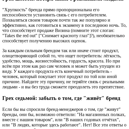
"Хрупкость" бренда прямо пропорциональна его
неспособности установить связь с его потребителем.
Похваляться своим товаром почти так же популярно и
эффективно, как готовиться к экзамену в последнюю ночь. То,
что способствует продаже Визина (помните этот слоган:
"Takes the red out" ["Снимает красноту глаз"]?), необязательно
способствует получению высоких оценок.
За каждым сильным брендом так или иначе стоит продукт,
олицетворяющий собой то, что ищет потребитель: лёгкость,
удобство, мощь, жизнестойкость, гордость, красота. Но при
всём при этом как раз сам человек и может быть упущен из
виду. У каждого продукта есть конечный потребитель -
человек, который покупает этот продукт по той или иной
причине. Найдите эту причину, не теряйте связь с реальными
людьми - и вы без труда сможете преодолеть это препятствие.
Грех седьмой: забыть о том, где "живёт" бренд
Если бы вы спросили бренд-менеджеров о том, где "живут"
бренды, они бы, возможно ответили: "На магазинных полках,
вместе с нашим товаром", или "В наших годовых отчётах",
или "В людях, которые здесь работают". Нет! Все эти ответы о