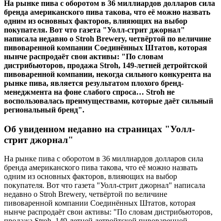
На рынке пива с оборотом в 36 миллиардов долларов сила
бренда американского пива такова, что её можно назвать
одним из основных факторов, влияющих на выбор
покупателя. Вот что газета "Уолл-стрит джорнал"
написала недавно о Stroh Brewery, четвёртой по величине
пивоваренной компании Соединённых Штатов, которая
нынче распродаёт свои активы: "По словам
дистрибьюторов, продажа Stroh, 149-летней детройтской
пивоваренной компании, некогда сильного конкурента на
рынке пива, является результатом плохого бренд-
менеджмента на фоне слабого спроса… Stroh не
воспользовалась преимуществами, которые даёт сильный
региональный бренд".
Об увиденном недавно на страницах "Уолл-
стрит джорнал"
На рынке пива с оборотом в 36 миллиардов долларов сила
бренда американского пива такова, что её можно назвать
одним из основных факторов, влияющих на выбор
покупателя. Вот что газета "Уолл-стрит джорнал" написала
недавно о Stroh Brewery, четвёртой по величине
пивоваренной компании Соединённых Штатов, которая
нынче распродаёт свои активы: "По словам дистрибьюторов,
продажа Stroh, 149-летней детройтской пивоваренной