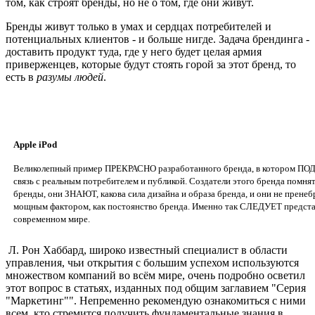
том, как строят бренды, но не о том, где они живут.
Бренды живут только в умах и сердцах потребителей и
потенциальных клиентов - и больше нигде. Задача брендинга -
доставить продукт туда, где у него будет целая армия
приверженцев, которые будут стоять горой за этот бренд, то
есть в
разумы людей
.
Apple iPod
Великолепный пример ПРЕКРАСНО разработанного бренда, в котором
связь с реальным потребителем и публикой. Создатели этого бренда помнят,
бренды, они ЗНАЮТ, какова сила дизайна и образа бренда, и они не прене
мощным фактором, как постоянство бренда. Именно так СЛЕДУЕТ предста
современном мире.
Л. Рон Хаббард, широко известный специалист в области
управления, чьи открытия с большим успехом используются
множеством компаний во всём мире, очень подробно осветил
этот вопрос в статьях, изданных под общим заглавием "Серия
"Маркетинг"". Непременно рекомендую ознакомиться с ними
всем, кто стремится получить фундаментальные знания в