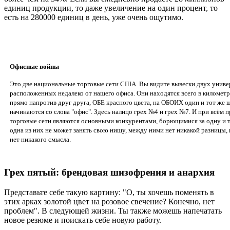
единиц продукции, то даже увеличение на один процент, то
есть на 280000 единиц в день, уже очень ощутимо.
Офисные войны
Это две национальные торговые сети США. Вы видите вывески двух униве
расположенных недалеко от нашего офиса. Они находятся всего в километр
прямо напротив друг друга, ОБЕ красного цвета, на ОБОИХ один и тот же 
начинаются со слова "офис". Здесь налицо грех №4 и грех №7. И при всём 
торговые сети являются основными конкурентами, борющимися за одну и т
одна из них не может занять свою нишу, между ними нет никакой разницы, 
нет никакого смысла.
Грех пятый: брендовая шизофрения и анархия
Представьте себе такую картину: "О, ты хочешь поменять в
этих арках золотой цвет на розовое свечение? Конечно, нет
проблем". В следующей жизни. Ты также можешь напечатать
новое резюме и поискать себе новую работу.