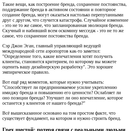
Такие вещи, как построение бренда, сохранение постоянства,
поддержание бренда в активном состоянии и повторное
создание бренда, могут оказаться настолько перепутанными
друг с другом, что случится катастрофа. Случайное изменение
- это не то же самое, что запланированная эволюция бренда.
Скучный и набивший всем оскомину месседж - это не то же
самое, что сохранение постоянства бренда.
Сэр Джон Эган, главный управляющий ведущей
международной сети аэропортов как-то заметил:
"Определение того, какие впечатления хотят получить
клиенты, становится критерием, по которому вы можете
оценить вашу дизайнерскую разработку". Это хорошее
эмпирическое правило.
Вот ещё ряд моментов, которые нужно учитывать:
"Способствует ли предпринимаемое усилие укреплению
имиджу бренда и повышению его ценности? Ослабляет ли
оно позиции бренда? Улучшит ли оно впечатление, которое
останется у клиентов от нашего бренда?"
Всё вышесказанное основано на том простом факте, что
существует фундамент, на котором и нужно строить бренд.
Грех шестой: потеря связи с реальными людьми