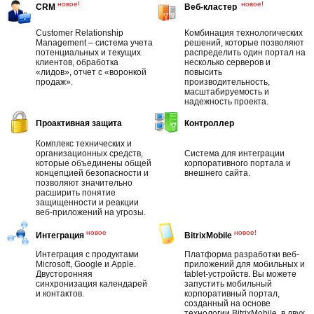
новое!
новое!
CRM
Веб-кластер
Customer Relationship
Комбинация технологических
Management – система учета
решений, которые позволяют
потенциальных и текущих
распределить один портал на
клиентов, обработка
несколько серверов и
«лидов», отчет с «воронкой
повысить
продаж».
производительность,
масштабируемость и
надежность проекта.
Проактивная защита
Контроллер
Комплекс технических и
организационных средств,
Система для интеграции
которые объединены общей
корпоративного портала и
концепцией безопасности и
внешнего сайта.
позволяют значительно
расширить понятие
защищенности и реакции
веб-приложений на угрозы.
новое
новое!
Интеграция
BitrixMobile
Интеграция c продуктами
Платформа разработки веб-
Microsoft, Google и Apple.
приложений для мобильных и
Двусторонняя
tablet-устройств. Вы можете
синхронизация календарей
запустить мобильный
и контактов.
корпоративный портал,
созданный на основе
технологии BitrixMobile, в двух