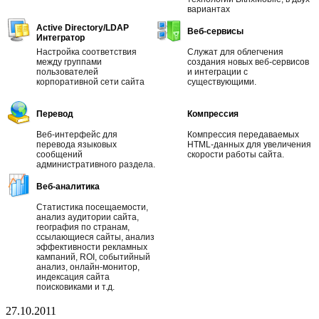
вариантах
Active Directory/LDAP
Веб-сервисы
Интегратор
Настройка соответствия
Cлужат для облегчения
между группами
создания новых веб-сервисов
пользователей
и интеграции с
корпоративной сети сайта
существующими.
Перевод
Компрессия
Веб-интерфейс для
Компрессия передаваемых
перевода языковых
HTML-данных для увеличения
сообщений
скорости работы сайта.
административного раздела.
Веб-аналитика
Статистика посещаемости,
анализ аудитории сайта,
география по странам,
ссылающиеся сайты, анализ
эффективности рекламных
кампаний, ROI, событийный
анализ, онлайн-монитор,
индексация сайта
поисковиками и т.д.
27.10.2011