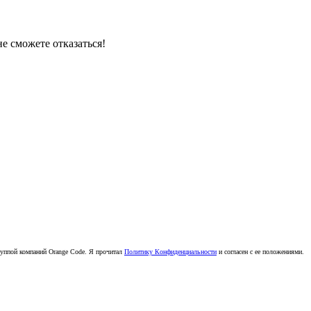
е сможете отказаться!
руппой компаний Orange Code. Я прочитал
Политику Конфиденциальности
и согласен с ее положениями.