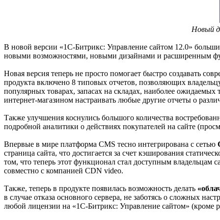
Новый д
В новой версии «1С-Битрикс: Управление сайтом 12.0» больш
новыми возможностями, новыми дизайнами и расширенным ф
Новая версия теперь не просто помогает быстро создавать со
продукта включено 8 типовых отчетов, позволяющих владельцу 
популярных товарах, запасах на складах, наиболее ожидаемых
интернет-магазином настраивать любые другие отчеты о разли
Также улучшения коснулись большого количества востребованн
подробной аналитики о действиях покупателей на сайте (просмо
Впервые в мире платформа CMS тесно интегрирована с сетью
страница сайта, что достигается за счет кэширования статичес
том, что теперь этот функционал стал доступным владельцам с
совместно с компанией CDN video.
Также, теперь в продукте появилась возможность делать
«обла
в случае отказа основного сервера, не заботясь о сложных на
любой лицензии на «1С-Битрикс: Управление сайтом» (кроме 