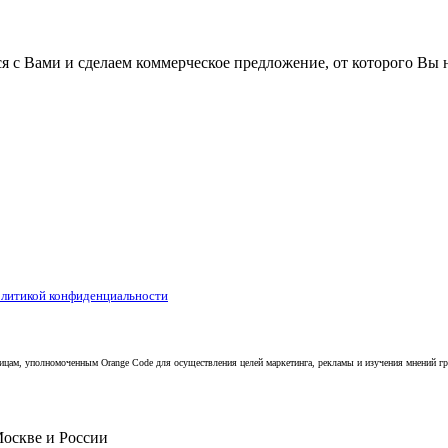
 с Вами и сделаем коммерческое предложение, от которого Вы н
литикой конфиденциальности
ицам, уполномоченным Orange Code для осуществления целей маркетинга, рекламы и изучения мнений г
оскве
и
России