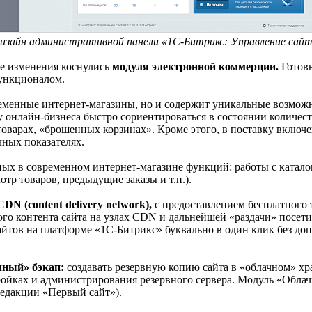
изайн административной панели «1С-Битрикс: Управление сайт
ие изменения коснулись
модуля электронной коммерции.
Готовы
ункционалом.
временные интернет-магазины, но и содержит уникальные возмож
онлайн-бизнеса быстро сориентироваться в состоянии количеств
 товарах, «брошенных корзинах». Кроме этого, в поставку вкл
чных показателях.
ых в современном интернет-магазине функций: работы с каталог
тр товаров, предыдущие заказы и т.п.).
CDN (content delivery network),
с предоставлением бесплатного 
кого контента сайта на узлах CDN и дальнейшей «раздачи» посет
айтов на платформе «1С-Битрикс» буквально в один клик без до
чный» бэкап:
создавать резервную копию сайта в «облачном» хр
стройках и администрирования резервного сервера. Модуль «Обл
редакции «Первый сайт»).