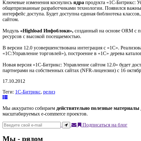
Ключевые изменения коснулись
ядра
продукта «1С-Битрикс: У
общепризнанные разработчиками технологии. Появился важн
интерфейс доступа. Будет доступна единая библиотека классов
сайтом.
Модуль
«Highload Инфоблоки»,
созданный на основе ORM с по
ресурсов с высокой посещаемостью.
В версии 12.0 усовершенствована интеграция с «1С». Реализова
«1С:Управление торговлей»), построение в «1С» дерева катало
Новая версия «1С-Битрикс: Управление сайтом 12.0» будет дос
партнерами на собственных сайтах (NFR-лицензии) с 16 октябр
17.10.2012
Теги:
1С-Битрикс
,
релиз
Мы аккуратно собираем
действительно полезные материалы
масштабируемых e-commerce проектов.
Подписаться на блог
Мы - рядом