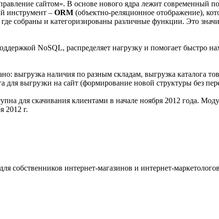
правление сайтом». В основе нового ядра лежит современный п
ый инструмент –
ORM
(объектно-реляционное отображение), кот
, где собраны и категоризированы различные функции. Это значи
ддержкой NoSQL, распределяет нагрузку и помогает быстро нахо
но: выгрузка наличия по разным складам, выгрузка каталога това
га для выгрузки на сайт (формирование новой структуры без пе
тупна для скачивания клиентами в начале ноября 2012 года. Мод
я 2012 г.
для собственников интернет-магазинов и интернет-маркетологов