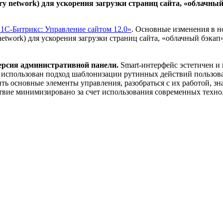
ery network) для ускорения загрузки страниц сайта, «облачн
«1С-Битрикс: Управление сайтом 12.0»
. Основные изменения в н
 network) для ускорения загрузки страниц сайта, «облачный бэк
ерсия административной панели.
Smart-интерфейс эстетичен и
 использован подход шаблонизации рутинных действий пользова
ь основные элементы управления, разобраться с их работой, зн
ствие минимизировано за счет использования современных техн