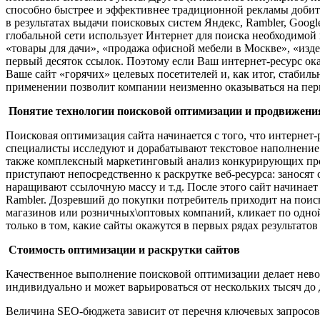
способно быстрее и эффективнее традиционной рекламы добитьс
в результатах выдачи поисковых систем Яндекс, Rambler, Goog
глобальной сети использует Интернет для поиска необходимой
«товары для дачи», «продажа офисной мебели в Москве», «издел
первый десяток ссылок. Поэтому если Ваш интернет-ресурс ок
Ваше сайт «горячих» целевых посетителей и, как итог, стабил
применении позволит компании неизменно оказываться на пер
Понятие технологии поисковой оптимизации и продвижени
Поисковая оптимизация сайта начинается с того, что интернет-
специалисты исследуют и дорабатывают текстовое наполнение 
также комплексный маркетинговый анализ конкурирующих про
приступают непосредственно к раскрутке веб-ресурса: заносят
наращивают ссылочную массу и т.д. После этого сайт начинает
Rambler. Дозревший до покупки потребитель приходит на поиск
магазинов или розничных\оптовых компаний, кликает по одно
только в том, какие сайты окажутся в первых рядах результат
Стоимость оптимизации и раскрутки сайтов
Качественное выполнение поисковой оптимизации делает нево
индивидуально и может варьироваться от нескольких тысяч до д
Величина SEO-бюджета зависит от перечня ключевых запросов, 