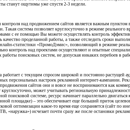
ты станут ощутимы уже спустя 2-3 недели.
 контроля над продвижением сайтов является важным пунктом 
и. Такая система позволяет круглосуточно в режиме реального
вами с ее помощью Вы можете осуществлять контроль эффективно
ь качество проделанной работы, а также отследить сроки выполн
онлайн-статистики «ПромоДэмис», позволяющий в режиме реальн
льно контроль над проектами осуществляют и опытные специали
х работы поисковых систем, не допуская никаких перебоев в ра
работает с текущим спросом широкой и постоянно растущей ауд
чных персональных настроек рекламной интернет-кампании. Рек
 продвижения сайтов они и вовсе не воспринимаются как коммер
 круглосуточно, может учитывать региональную принадлежность
ой поисковой системе, ресурс начинает параллельно двигаться
ранной площадке) – это обеспечивает еще больший приток целев
ковой оптимизации какое-то время еще сохраняется (сайт по ин
ТВ, «наружка») исчезает почти сразу же после остановки рекла