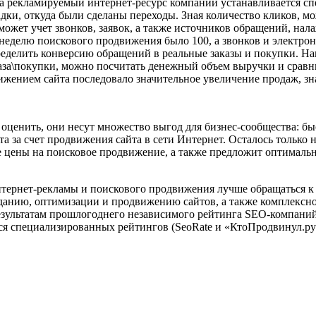
На рекламируемый интернет-ресурс компании устанавливается сп
дки, откуда были сделаны переходы. Зная количество кликов, м
может учет звонков, заявок, а также источников обращений, на
неделю поискового продвижения было 100, а звонков и электронн
еделить конверсию обращений в реальные заказы и покупки. Нап
аказа\покупки, можно посчитать денежный объем выручки и сравн
вижением сайта последовало значительное увеличение продаж, зн
оценить, они несут множество выгод для бизнес-сообщества: б
та за счет продвижения сайта в сети Интернет. Осталось только
цены на поисковое продвижение, а также предложит оптимальн
тернет-рекламы и поискового продвижения лучше обращаться к
созданию, оптимизации и продвижению сайтов, а также комплексн
зультатам прошлогоднего независимого рейтинга SEO-компаний 
я специализированных рейтингов (SeoRate и «КтоПродвинул.ру»)