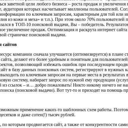
я заветной цели любого бизнеса – роста продаж и увеличения п
le, аудитория которых насчитывает миллионы пользователей. Сог
 информации по ключевым запросам, характерным для той или ин
ия из кожи и меха» и т.п.). При этом около 70% пользователей п
азался в ТОП-10 поисковой выдачи, Вы – победитель. Результат
ьное увеличение продаж. Оптимизация и раскрута интернет сайта
вой страничке поисковой выдачи.
я сайтов
ресурс компании сначала улучшается (оптимизируется) в плане ст
сайта, делают его более удобным и понятным для пользователей
ектов, позволяющий избежать ошибок при последующем продви
 сайт в базу данных поисковых систем, регистрируют в нужных к
 выходить по ключевым запросам на первые места в результатах в
овую систему, набирает запрос по нужной ему продукции (услуге
й из ссылок – и… добро пожаловать! Никто никому ничего не н
ов поиска (поисковой выдачи). Вот тут-то и приходят на помощь
зможным применение каких-то шаблонных схем работы. Поэтому
есятков и даже сотен(!) тысяч рублей.
по которым продвигается сайт, а также от конкурентности самих