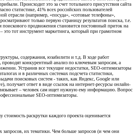
рибыли. Происходит это за счет тотального присутствия сайта
ласно статистике, 41% всех российских пользователей
ой отрасли (например, «посуда», «сотовые телефоны»,
росматривают только первую страницу результатов поиска, т.е.
ом поискового продвижения становится постоянный приток на
 – это тот инструмент маркетинга, который при грамотном
руктуры, содержания, юзабилити и т.д. В ходе работ
, проводят конкурентный анализ по ключевым запросам, а
жении. Устранив все текущие недостатки, SEO-оптимизаторы
аталогах и в различных системах подсчета статистики,
ыдачи поисковых систем - таких, как Яндекс, Google или
), получает ответ в виде ссылок на интернет-ресурсы онлайн-
авязывает – человек сам ищет нужную ему информацию. Вопрос
 профессиональные SEO-оптимизаторы.
 стоимость раскрутки каждого проекта оценивается
 запросов, их тематики. Чем больше запросов (и чем они