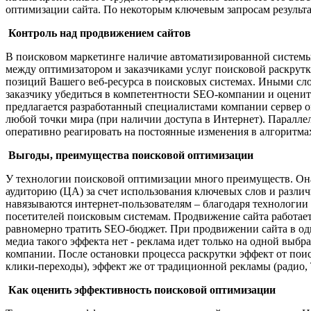
оптимизации сайта. По некоторым ключевым запросам результа
Контроль над продвижением сайтов
В поисковом маркетинге наличие автоматизированной системы
между оптимизатором и заказчиками услуг поисковой раскрутк
позиций Вашего веб-ресурса в поисковых системах. Иными сло
заказчику убедиться в компетентности SEO-компании и оценит
предлагается разработанный специалистами компании сервер 
любой точки мира (при наличии доступа в Интернет). Паралле
оперативно реагировать на постоянные изменения в алгоритма
Выгоды, преимущества поисковой оптимизации
У технологии поисковой оптимизации много преимуществ. Она 
аудиторию (ЦА) за счет использования ключевых слов и разли
навязываются интернет-пользователям – благодаря технологии
посетителей поисковым системам. Продвижение сайта работает
равномерно тратить SEO-бюджет. При продвижении сайта в одн
медиа такого эффекта нет - реклама идет только на одной выб
компании. После остановки процесса раскрутки эффект от поис
клики-переходы), эффект же от традиционной рекламы (радио, 
Как оценить эффективность поисковой оптимизации