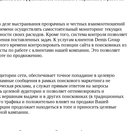
в деле выстраивания прозрачных и честных взаимоотношений
 времени осуществлять самостоятельный мониторинг текущих
сти своих расходов. Кроме того, система контроля позволяет
ения поставленных задач. К услугам клиентов Demis Group
ого времени контролировать позиции сайта в поисковиках из
сты по работе с клиентами нашей компании. Это позволяет
боте по продвижению.
итории сети, обеспечивает точное попадание в целевую
ламные сообщения в рамках поискового маркетинга не
ческая реклама, а служат прямым ответом на запросы
 целевой аудитории и позволяет оптимизировать и
 к вершинам выдачи и в других поисковиках (в традиционных
ого трафика и положительно влияет на продажи Вашей
ерции продолжает находиться в топе и приносить целевые
мной кампании.