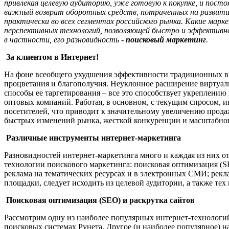
привлекая целевую аудиторию, уже готовую к покупке, и пост
важный возврат оборотных средств, потраченных на развитие
практически во всех сегментах российского рынка. Какие ма
перспективных технологий, позволяющей быстро и эффективн
в частности, его разновидность -
поисковый маркетинг
.
За клиентом в Интернет!
На фоне всеобщего ухудшения эффективности традиционных видо
процветания и благополучия. Неуклонное расширение виртуаль
способы ее таргетирования – все это способствует укреплению
оптовых компаний. Работая, в основном, с текущим спросом, 
посетителей, что приводит к значительному увеличению продаж
быстрых изменений рынка, жесткой конкуренции и масштабног
Различные инструменты интернет-маркетинга
Разновидностей интернет-маркетинга много и каждая из них от
технологии поискового маркетинга: поисковая оптимизация (SE
реклама на тематических ресурсах и в электронных СМИ; рекла
площадки, следует исходить из целевой аудитории, а также т
Поисковая оптимизация (
SEO
) и раскрутка сайтов
Рассмотрим одну из наиболее популярных интернет-технологий,
поисковых системах Рунета. Другое (и наиболее популярное) н