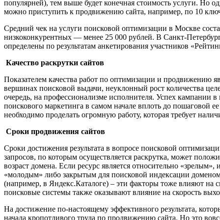
популярней), тем выше будет конечная стоимость услуги. Но о
можно приступить к продвижению сайта, например, по 10 ключ
Средний чек на услуги поисковой оптимизации в Москве состав
низкоконкурентных — менее 25 000 рублей. В Санкт-Петербурге 
определены по результатам анкетирования участников «Рейтинг
Качество раскрутки сайтов
Показателем качества работ по оптимизации и продвижению яв
вершинах поисковой выдачи, неуклонный рост количества целе
очередь, на профессионализме исполнителя. Успех кампании в ц
поискового маркетинга в самом начале вплоть до пошаговой ее
необходимо проделать огромную работу, которая требует нали
Сроки продвижения сайтов
Сроки достижения результата в вопросе поисковой оптимизаци
запросов, по которым осуществляется раскрутка, может положи
возраст домена. Если ресурс является относительно «зрелым»,
«молодым» либо закрытым для поисковой индексации доменом о
(например, в Яндекс.Каталоге) – эти факторы тоже влияют на 
поисковые системы также оказывают влияние на скорость вых
На достижение по-настоящему эффективного результата, которы
начала кропотливого труда по продвижению сайта. Но это вовс