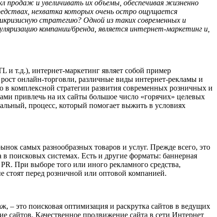
кл продаж и увеличивать их объемы, обеспечивая жизненно
редствах, нехватка которых очень остро ощущается
тикризисную стратегию? Одной из таких современных и
ляризацию компании/бренда, является интернет-маркетинг и,
 и т.д.), интернет-маркетинг являет собой пример
 рост онлайн-торговли, различные виды интернет-рекламы и
то в комплексной стратегии развития современных розничных и
тами привлечь на их сайты большое число «горячих» целевых
уальный, процесс, который помогает выжить в условиях
ынок самых разнообразных товаров и услуг. Прежде всего, это
а в поисковых системах. Есть и другие форматы: баннерная
 PR. При выборе того или иного рекламного средства,
ые стоят перед розничной или оптовой компанией.
ж, – это поисковая оптимизация и раскрутка сайтов в ведущих
ие сайтов. Качественное продвижение сайта в сети Интернет