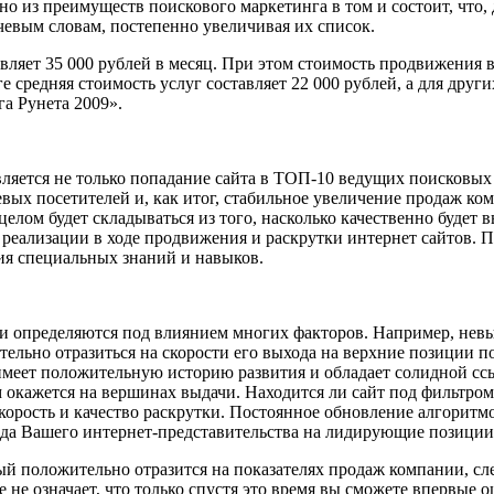
дно из преимуществ поискового маркетинга в том и состоит, что
евым словам, постепенно увеличивая их список.
ляет 35 000 рублей в месяц. При этом стоимость продвижения в
средняя стоимость услуг составляет 22 000 рублей, а для други
а Рунета 2009».
ляется не только попадание сайта в ТОП-10 ведущих поисковых 
вых посетителей и, как итог, стабильное увеличение продаж ком
елом будет складываться из того, насколько качественно будет 
 реализации в ходе продвижения и раскрутки интернет сайтов. П
чия специальных знаний и навыков.
и определяются под влиянием многих факторов. Например, невы
тельно отразиться на скорости его выхода на верхние позиции п
 имеет положительную историю развития и обладает солидной сс
кажется на вершинах выдачи. Находится ли сайт под фильтром,
скорость и качество раскрутки. Постоянное обновление алгорит
ода Вашего интернет-представительства на лидирующие позиции
й положительно отразится на показателях продаж компании, след
е не означает, что только спустя это время вы сможете впервые 