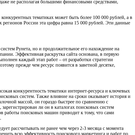
, даже не располагая большими финансовыми средствами,
 конкурентных тематиках может быть более 100 000 рублей, а в
х регионов России эта цифра равна 15 000 рублей. Эти данные
систем Рунета, но и продолжительное его нахождение на
пании. Эффективная раскрутка сайта основана, в первую
выполнен каждый этап работ – от разработки стратегии
оэтому прежде чем ресурс появится в заветной десятке,
сокая конкурентность тематики интернет-ресурса и ключевых
оисковых систем. Также влияние на сроки оказывает история и
ылочной массой, он гораздо быстрее по сравнению с
 зарегистрирован ли он в каталогах поисковых систем
мов работы поисковых машин приводит к тому, что сами
.
ует рассчитывать не ранее чем через 2-3 месяца с момента
оценить всю эффективность поискового маркетинга и работ по