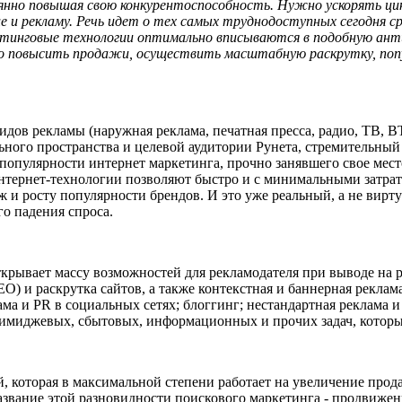
оянно повышая свою конкурентоспособность. Нужно ускорять ци
 и рекламу. Речь идет о тех самых труднодоступных сегодня с
ркетинговые технологии оптимально вписываются в подобную ан
о повысить продажи, осуществить масштабную раскрутку, попу
в рекламы (наружная реклама, печатная пресса, радио, ТВ, BTL
ного пространства и целевой аудитории Рунета, стремительный
 популярности интернет маркетинга, прочно занявшего свое мес
интернет-технологии позволяют быстро и с минимальными затра
 и росту популярности брендов. И это уже реальный, а не вирт
о падения спроса.
крывает массу возможностей для рекламодателя при выводе на р
O) и раскрутка сайтов, а также контекстная и баннерная реклам
ма и PR в социальных сетях; блоггинг; нестандартная реклама и
ех имиджевых, сбытовых, информационных и прочих задач, котор
 которая в максимальной степени работает на увеличение прода
азвание этой разновидности поискового маркетинга - продвижен