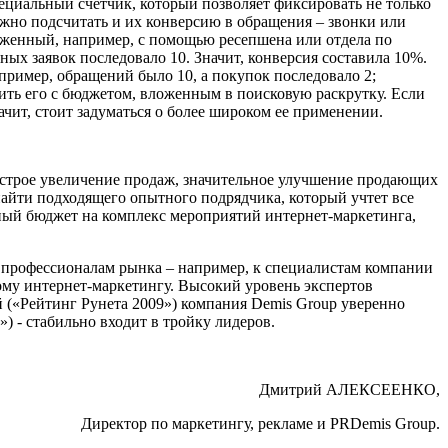
ециальный счетчик, который позволяет фиксировать не только
ожно подсчитать и их конверсию в обращения – звонки или
лаженный, например, с помощью ресепшена или отдела по
ых заявок последовало 10. Значит, конверсия составила 10%.
ример, обращений было 10, а покупок последовало 2;
ить его с бюджетом, вложенным в поисковую раскрутку. Если
ачит, стоит задуматься о более широком ее применении.
ыстрое увеличение продаж, значительное улучшение продающих
 найти подходящего опытного подрядчика, который учтет все
ый бюджет на комплекс мероприятий интернет-маркетинга,
 профессионалам рынка – например, к специалистам компании
ому интернет-маркетингу. Высокий уровень экспертов
(«Рейтинг Рунета 2009») компания Demis Group уверенно
 - стабильно входит в тройку лидеров.
Дмитрий АЛЕКСЕЕНКО,
Директор по маркетингу, рекламе и PRDemis Group.