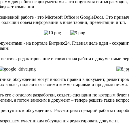
мм для работы с документами - это ощутимая статья расходов, 
бюджет компании.
дневной работе - это Microsoft Office и GoogleDocs. Это привы
 больший объем информации в виде таблиц, презентаций и т.п.
кументами - на портале Битрикс24. Главная цель идеи - сохран
лайн!
я версия - редактирование и совместная работа с документами че
стники обсуждения могут вносить правки в документ, редактиров
оих коллег, поделиться своими комментариями и предложениями.
ть его с отделом разработки, создать сценарии по которым буде
гами, а потом заносим в документ – теперь решать такие вопрос
 приступить к обсуждению. Рассмотрим сценарий работы подроб
разрешаем участникам обсуждения редактировать документ.