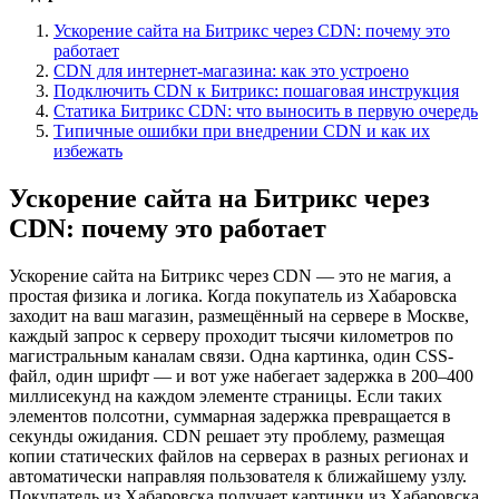
Ускорение сайта на Битрикс через CDN: почему это
работает
CDN для интернет-магазина: как это устроено
Подключить CDN к Битрикс: пошаговая инструкция
Статика Битрикс CDN: что выносить в первую очередь
Типичные ошибки при внедрении CDN и как их
избежать
Ускорение сайта на Битрикс через
CDN: почему это работает
Ускорение сайта на Битрикс через CDN — это не магия, а
простая физика и логика. Когда покупатель из Хабаровска
заходит на ваш магазин, размещённый на сервере в Москве,
каждый запрос к серверу проходит тысячи километров по
магистральным каналам связи. Одна картинка, один CSS-
файл, один шрифт — и вот уже набегает задержка в 200–400
миллисекунд на каждом элементе страницы. Если таких
элементов полсотни, суммарная задержка превращается в
секунды ожидания. CDN решает эту проблему, размещая
копии статических файлов на серверах в разных регионах и
автоматически направляя пользователя к ближайшему узлу.
Покупатель из Хабаровска получает картинки из Хабаровска,