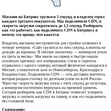
Магазин на Битрикс грузился 5 секунд, и владелец терял
каждого третьего покупателя. Мы подключили CDN, и
скорость загрузки сократилась до 1,5 секунд. Разбираем,
как это работает, как подключить CDN к Битриксу и
почему это проще, чем кажется.
Владелец магазина инструментов для стройки позвонил в
четверг вечером. «Сайт грузится по пять секунд, клиенты не
доходят до корзины. Я смотрю аналитику — конверсия упала
на треть за месяц». Мы зашли на сервер и быстро нашли
основную причину: все изображения, стили и скрипты
отдавались с одного сервера, который физически находился в
Москве, а покупатели шли из Новосибирска, Краснодара и
Владивостока. Подключили CDN — сеть доставки контента,
которая раздала статику по десяткам узлов по всей России.
Через час скорость загрузки упала с пяти секунд до полутора,
а конверсия постепенно вернулась на прежний уровень.
Сегодня разбираем, как CDN в Битрикс помогает ускорить
загрузку и снизить нагрузку на сервер, и как его подключить
без головной боли.
Содержание: