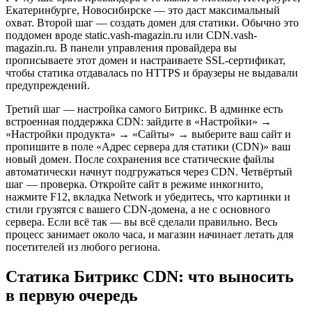
Екатеринбурге, Новосибирске — это даст максимальный
охват. Второй шаг — создать домен для статики. Обычно это
поддомен вроде static.vash-magazin.ru или CDN.vash-
magazin.ru. В панели управления провайдера вы
прописываете этот домен и настраиваете SSL-сертификат,
чтобы статика отдавалась по HTTPS и браузеры не выдавали
предупреждений.
Третий шаг — настройка самого Битрикс. В админке есть
встроенная поддержка CDN: зайдите в «Настройки» →
«Настройки продукта» → «Сайты» → выберите ваш сайт и
пропишите в поле «Адрес сервера для статики (CDN)» ваш
новый домен. После сохранения все статические файлы
автоматически начнут подгружаться через CDN. Четвёртый
шаг — проверка. Откройте сайт в режиме инкогнито,
нажмите F12, вкладка Network и убедитесь, что картинки и
стили грузятся с вашего CDN-домена, а не с основного
сервера. Если всё так — вы всё сделали правильно. Весь
процесс занимает около часа, и магазин начинает летать для
посетителей из любого региона.
Статика Битрикс CDN: что выносить
в первую очередь