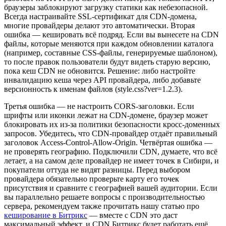
браузеры заблокируют загрузку статики как небезопасной.
Всегда настраивайте SSL-сертификат для CDN-домена,
многие провайдеры делают это автоматически. Вторая
ошибка — кешировать всё подряд. Если вы вынесете на CDN
файлы, которые меняются при каждом обновлении каталога
(например, составные CSS-файлы, генерируемые шаблоном),
то после правок пользователи будут видеть старую версию,
пока кеш CDN не обновится. Решение: либо настройте
инвалидацию кеша через API провайдера, либо добавьте
версионность к именам файлов (style.css?ver=1.2.3).
Третья ошибка — не настроить CORS-заголовки. Если
шрифты или иконки лежат на CDN-домене, браузер может
блокировать их из-за политики безопасности кросс-доменных
запросов. Убедитесь, что CDN-провайдер отдаёт правильный
заголовок Access-Control-Allow-Origin. Четвёртая ошибка —
не проверять географию. Подключили CDN, думаете, что всё
летает, а на самом деле провайдер не имеет точек в Сибири, и
покупатели оттуда не видят разницы. Перед выбором
провайдера обязательно проверьте карту его точек
присутствия и сравните с географией вашей аудитории. Если
вы параллельно решаете вопросы с производительностью
сервера, рекомендуем также прочитать нашу статью про
кеширование в Битрикс
— вместе с CDN это даст
максимальный эффект, и CDN Битрикс будет работать ещё