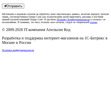
Отправить
Настоящим я выражаю согласие на обработку моих персональных данных, включая передачу третьим
лицам, уполномоченным Orange Code для осуществления целей маркетинга, рекламы и изучения
мнений группой компаний Orange Code. Я прочитал
Политику Конфиденциальности
и согласен с ее
положениями. Я понимаю, что могу отозвать свое согласие, следуя по специальной
ссылке
.
© 2009-2026
IT-компания Апельсин Код
Разработка и поддержка интернет-магазинов на 1С-Битрикс в
Москве
и
России
Политика конфиденциальности