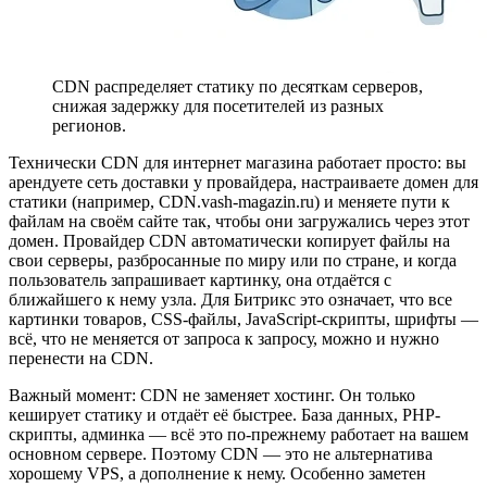
CDN распределяет статику по десяткам серверов,
снижая задержку для посетителей из разных
регионов.
Технически CDN для интернет магазина работает просто: вы
арендуете сеть доставки у провайдера, настраиваете домен для
статики (например, CDN.vash-magazin.ru) и меняете пути к
файлам на своём сайте так, чтобы они загружались через этот
домен. Провайдер CDN автоматически копирует файлы на
свои серверы, разбросанные по миру или по стране, и когда
пользователь запрашивает картинку, она отдаётся с
ближайшего к нему узла. Для Битрикс это означает, что все
картинки товаров, CSS-файлы, JavaScript-скрипты, шрифты —
всё, что не меняется от запроса к запросу, можно и нужно
перенести на CDN.
Важный момент: CDN не заменяет хостинг. Он только
кеширует статику и отдаёт её быстрее. База данных, PHP-
скрипты, админка — всё это по-прежнему работает на вашем
основном сервере. Поэтому CDN — это не альтернатива
хорошему VPS, а дополнение к нему. Особенно заметен