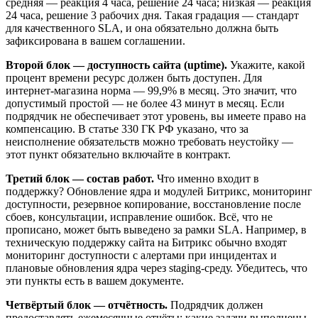
средняя — реакция 4 часа, решение 24 часа; низкая — реакция
24 часа, решение 3 рабочих дня. Такая градация — стандарт
для качественного SLA, и она обязательно должна быть
зафиксирована в вашем соглашении.
Второй блок — доступность сайта (uptime).
Укажите, какой
процент времени ресурс должен быть доступен. Для
интернет-магазина норма — 99,9% в месяц. Это значит, что
допустимый простой — не более 43 минут в месяц. Если
подрядчик не обеспечивает этот уровень, вы имеете право на
компенсацию. В статье 330 ГК РФ указано, что за
неисполнение обязательств можно требовать неустойку —
этот пункт обязательно включайте в контракт.
Третий блок — состав работ.
Что именно входит в
поддержку? Обновление ядра и модулей Битрикс, мониторинг
доступности, резервное копирование, восстановление после
сбоев, консультации, исправление ошибок. Всё, что не
прописано, может быть выведено за рамки SLA. Например, в
техническую поддержку сайта на Битрикс обычно входят
мониторинг доступности с алертами при инцидентах и
плановые обновления ядра через staging-среду. Убедитесь, что
эти пункты есть в вашем документе.
Четвёртый блок — отчётность.
Подрядчик должен
предоставлять ежемесячные отчёты: какие задачи выполнены,