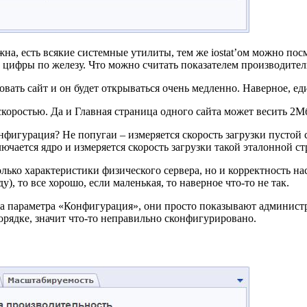
на, есть всякие системные утилиты, тем же iostat’ом можно посм
т цифры по железу. Что можно считать показателем производител
ать сайт и он будет открываться очень медленно. Наверное, ед
коростью. Да и Главная страница одного сайта может весить 2Мб
нфигурация? Не попугаи – измеряется скорость загрузки пустой 
ключается ядро и измеряется скорость загрузки такой эталонной с
олько характеристики физического сервера, но и корректность н
), то все хорошо, если маленькая, то наверное что-то не так.
 параметра «Конфигурация», они просто показывают администрат
порядке, значит что-то неправильно сконфигурировано.