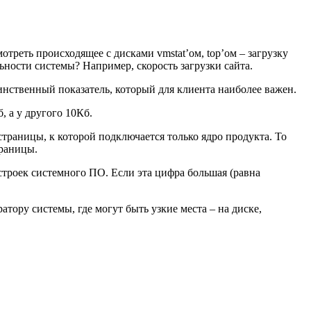
отреть происходящее с дисками vmstat’ом, top’ом – загрузку
ьности системы? Например, скорость загрузки сайта.
инственный показатель, который для клиента наиболее важен.
, а у другого 10Кб.
страницы, к которой подключается только ядро продукта. То
траницы.
астроек системного ПО. Если эта цифра большая (равна
ору системы, где могут быть узкие места – на диске,