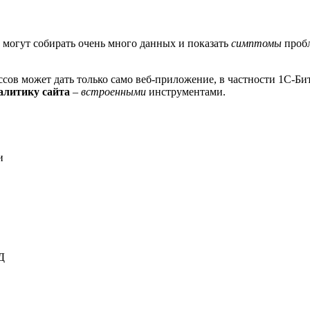
 могут собирать очень много данных и показать
симптомы
пробл
в может дать только само веб-приложение, в частности 1С-Бит
алитику сайта
–
встроенными
инструментами.
и
Д