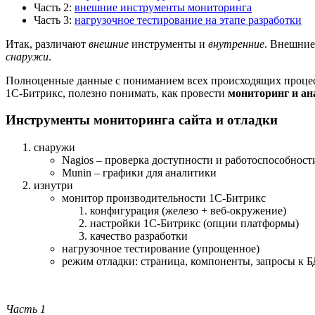
Часть 2:
внешние инструменты мониторинга
Часть 3:
нагрузочное тестирование на этапе разработки
Итак, различают
внешние
инструменты и
внутренние
. Внешние
снаружи
.
Полноценные данные с пониманием всех происходящих процессо
1С-Битрикс, полезно понимать, как провести
мониторинг и ан
Инструменты мониторинга сайта и отладки
снаружи
Nagios – проверка доступности и работоспособност
Munin – графики для аналитики
изнутри
монитор производительности 1С-Битрикс
конфигурация (железо + веб-окружение)
настройки 1С-Битрикс (опции платформы)
качество разработки
нагрузочное тестирование (упрощенное)
режим отладки: страница, компоненты, запросы к Б
Часть 1