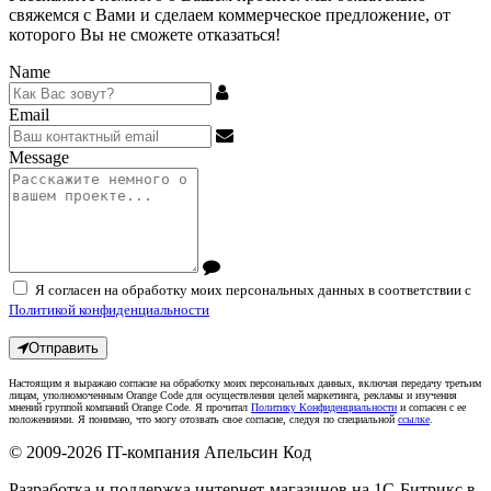
свяжемся с Вами и сделаем коммерческое предложение, от
которого Вы не сможете отказаться!
Name
Email
Message
Я согласен на обработку моих персональных данных в соответствии с
Политикой конфиденциальности
Отправить
Настоящим я выражаю согласие на обработку моих персональных данных, включая передачу третьим
лицам, уполномоченным Orange Code для осуществления целей маркетинга, рекламы и изучения
мнений группой компаний Orange Code. Я прочитал
Политику Конфиденциальности
и согласен с ее
положениями. Я понимаю, что могу отозвать свое согласие, следуя по специальной
ссылке
.
© 2009-2026
IT-компания Апельсин Код
Разработка и поддержка интернет-магазинов на 1С-Битрикс в