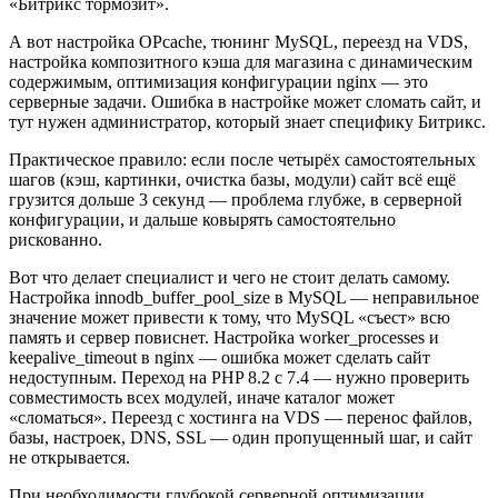
«Битрикс тормозит».
А вот настройка OPcache, тюнинг MySQL, переезд на VDS,
настройка композитного кэша для магазина с динамическим
содержимым, оптимизация конфигурации nginx — это
серверные задачи. Ошибка в настройке может сломать сайт, и
тут нужен администратор, который знает специфику Битрикс.
Практическое правило: если после четырёх самостоятельных
шагов (кэш, картинки, очистка базы, модули) сайт всё ещё
грузится дольше 3 секунд — проблема глубже, в серверной
конфигурации, и дальше ковырять самостоятельно
рискованно.
Вот что делает специалист и чего не стоит делать самому.
Настройка innodb_buffer_pool_size в MySQL — неправильное
значение может привести к тому, что MySQL «съест» всю
память и сервер повиснет. Настройка worker_processes и
keepalive_timeout в nginx — ошибка может сделать сайт
недоступным. Переход на PHP 8.2 с 7.4 — нужно проверить
совместимость всех модулей, иначе каталог может
«сломаться». Переезд с хостинга на VDS — перенос файлов,
базы, настроек, DNS, SSL — один пропущенный шаг, и сайт
не открывается.
При необходимости глубокой серверной оптимизации