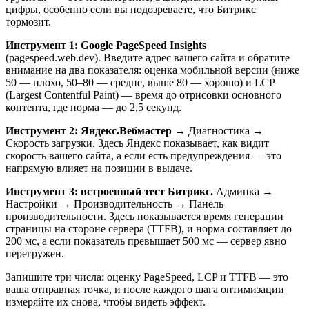
цифры, особенно если вы подозреваете, что Битрикс
тормозит.
Инструмент 1: Google PageSpeed Insights
(pagespeed.web.dev). Введите адрес вашего сайта и обратите
внимание на два показателя: оценка мобильной версии (ниже
50 — плохо, 50–80 — средне, выше 80 — хорошо) и LCP
(Largest Contentful Paint) — время до отрисовки основного
контента, где норма — до 2,5 секунд.
Инструмент 2: Яндекс.Вебмастер
→ Диагностика →
Скорость загрузки. Здесь Яндекс показывает, как видит
скорость вашего сайта, а если есть предупреждения — это
напрямую влияет на позиции в выдаче.
Инструмент 3: встроенный тест Битрикс.
Админка →
Настройки → Производительность → Панель
производительности. Здесь показывается время генерации
страницы на стороне сервера (TTFB), и норма составляет до
200 мс, а если показатель превышает 500 мс — сервер явно
перегружен.
Запишите три числа: оценку PageSpeed, LCP и TTFB — это
ваша отправная точка, и после каждого шага оптимизации
измеряйте их снова, чтобы видеть эффект.