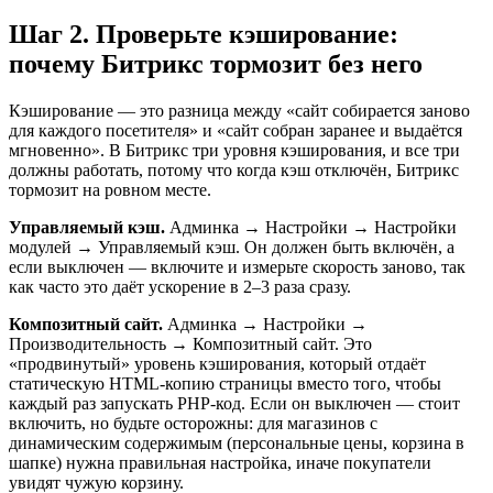
Шаг 2. Проверьте кэширование:
почему Битрикс тормозит без него
Кэширование — это разница между «сайт собирается заново
для каждого посетителя» и «сайт собран заранее и выдаётся
мгновенно». В Битрикс три уровня кэширования, и все три
должны работать, потому что когда кэш отключён, Битрикс
тормозит на ровном месте.
Управляемый кэш.
Админка → Настройки → Настройки
модулей → Управляемый кэш. Он должен быть включён, а
если выключен — включите и измерьте скорость заново, так
как часто это даёт ускорение в 2–3 раза сразу.
Композитный сайт.
Админка → Настройки →
Производительность → Композитный сайт. Это
«продвинутый» уровень кэширования, который отдаёт
статическую HTML-копию страницы вместо того, чтобы
каждый раз запускать PHP-код. Если он выключен — стоит
включить, но будьте осторожны: для магазинов с
динамическим содержимым (персональные цены, корзина в
шапке) нужна правильная настройка, иначе покупатели
увидят чужую корзину.