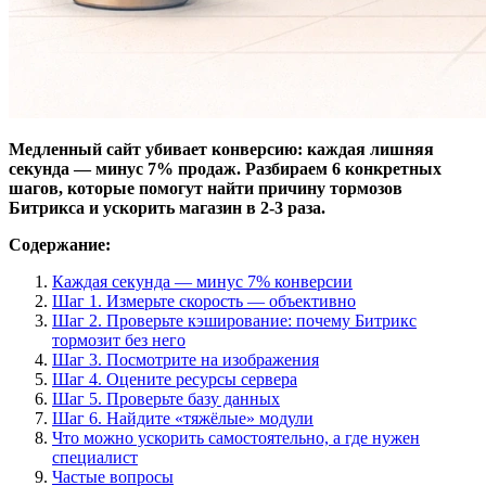
Медленный сайт убивает конверсию: каждая лишняя
секунда — минус 7% продаж. Разбираем 6 конкретных
шагов, которые помогут найти причину тормозов
Битрикса и ускорить магазин в 2-3 раза.
Содержание:
Каждая секунда — минус 7% конверсии
Шаг 1. Измерьте скорость — объективно
Шаг 2. Проверьте кэширование: почему Битрикс
тормозит без него
Шаг 3. Посмотрите на изображения
Шаг 4. Оцените ресурсы сервера
Шаг 5. Проверьте базу данных
Шаг 6. Найдите «тяжёлые» модули
Что можно ускорить самостоятельно, а где нужен
специалист
Частые вопросы