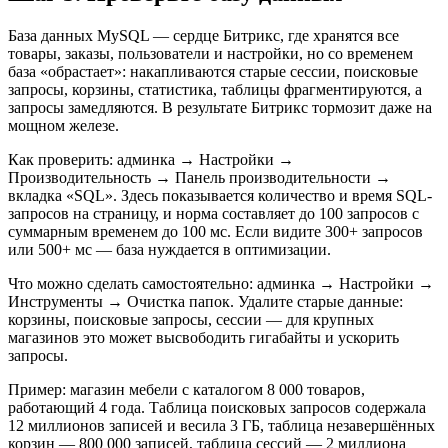
База данных MySQL — сердце Битрикс, где хранятся все
товары, заказы, пользователи и настройки, но со временем
база «обрастает»: накапливаются старые сессии, поисковые
запросы, корзины, статистика, таблицы фрагментируются, а
запросы замедляются. В результате Битрикс тормозит даже на
мощном железе.
Как проверить: админка → Настройки →
Производительность → Панель производительности →
вкладка «SQL». Здесь показывается количество и время SQL-
запросов на страницу, и норма составляет до 100 запросов с
суммарным временем до 100 мс. Если видите 300+ запросов
или 500+ мс — база нуждается в оптимизации.
Что можно сделать самостоятельно: админка → Настройки →
Инструменты → Очистка папок. Удалите старые данные:
корзины, поисковые запросы, сессии — для крупных
магазинов это может высвободить гигабайты и ускорить
запросы.
Пример: магазин мебели с каталогом 8 000 товаров,
работающий 4 года. Таблица поисковых запросов содержала
12 миллионов записей и весила 3 ГБ, таблица незавершённых
корзин — 800 000 записей, таблица сессий — 2 миллиона