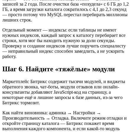
записей за 2 года. После очистки база «похудела» с 6 ГБ до 1,2
ГБ, а время загрузки каталога сократилось с 4,1 до 2,3 секунд
— просто потому что MySQL перестал перебирать миллионы
лишних строк.
Отдельный момент — индексы: если таблицы не имеют
нужных индексов, каждый запрос к каталогу перебирает все
строки, хотя мог бы находить нужную за доли секунды.
Проверку и создание индексов лучше поручить специалисту
— неправильный индекс способен замедлить, а не ускорить
работу.
Шаг 6. Найдите «тяжёлые» модули
Маркетплейс Битрикс содержит тысячи модулей, и виджеты
обратного звонка, чат-боты, модули отзывов или онлайн-
консультанты добавляют JavaScript-код на страницу, а
некоторые ещё и лишние запросы к базе данных, из-за чего
Битрикс тормозит.
Как найти виновника: админка → Настройки →
Производительность → Отладка. Включите режим отладки и
откройте страницу каталога — Битрикс покажет время
выполнения каждого компонента, и если какой-то модуль