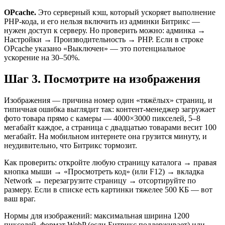
OPcache.
Это серверный кэш, который ускоряет выполнение
PHP-кода, и его нельзя включить из админки Битрикс —
нужен доступ к серверу. Но проверить можно: админка →
Настройки → Производительность → PHP. Если в строке
OPcache указано «Выключен» — это потенциальное
ускорение на 30–50%.
Шаг 3. Посмотрите на изображения
Изображения — причина номер один «тяжёлых» страниц, и
типичная ошибка выглядит так: контент-менеджер загружает
фото товара прямо с камеры — 4000×3000 пикселей, 5–8
мегабайт каждое, а страница с двадцатью товарами весит 100
мегабайт. На мобильном интернете она грузится минуту, и
неудивительно, что Битрикс тормозит.
Как проверить: откройте любую страницу каталога → правая
кнопка мыши → «Просмотреть код» (или F12) → вкладка
Network → перезагрузите страницу → отсортируйте по
размеру. Если в списке есть картинки тяжелее 500 КБ — вот
ваш враг.
Нормы для изображений: максимальная ширина 1200
пикселей, формат WebP (если Битрикс поддерживает) или