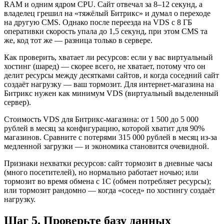
RAM и одним ядром CPU. Сайт отвечал за 8–12 секунд, а
владелец грешил на «тяжёлый Битрикс» и думал о переходе
на другую CMS. Однако после переезда на VDS с 8 ГБ
оперативки скорость упала до 1,5 секунд, при этом CMS та
же, код тот же — разница только в сервере.
Как проверить, хватает ли ресурсов: если у вас виртуальный
хостинг (шаред) — скорее всего, не хватает, потому что он
делит ресурсы между десятками сайтов, и когда соседний сайт
создаёт нагрузку — ваш тормозит. Для интернет-магазина на
Битрикс нужен как минимум VDS (виртуальный выделенный
сервер).
Стоимость VDS для Битрикс-магазина: от 1 500 до 5 000
рублей в месяц за конфигурацию, которой хватит для 90%
магазинов. Сравните с потерями 315 000 рублей в месяц из-за
медленной загрузки — и экономика становится очевидной.
Признаки нехватки ресурсов: сайт тормозит в дневные часы
(много посетителей), но нормально работает ночью; или
тормозит во время обмена с 1С (обмен потребляет ресурсы);
или тормозит рандомно — когда «сосед» по хостингу создаёт
нагрузку.
Шаг 5. Проверьте базу данных