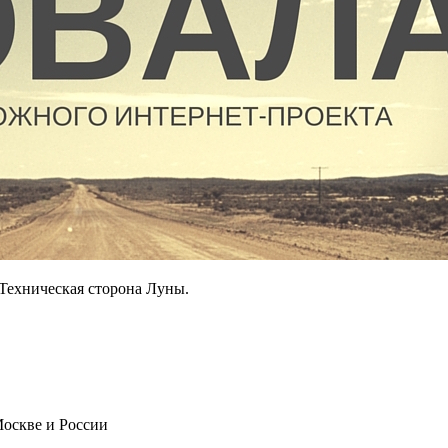
 Техническая сторона Луны.
оскве
и
России